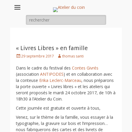
Atelier du coin
un atelier chantier d'insertion de l'association Arc en ciel
Rechercher :
« Livres Libres » en famille
Posted
Author
29 septembre 2017
thomas santi
on
Dans le cadre du festival des
Contes Givrés
(association
ANTIPODES
) et en collaboration avec
la conteuse
Erika Leclerc-Marceau
, nous préparons
la porte ouverte « Livres libres » et les ateliers qui
seront proposés le mardi 24 octobre 2017, de 10h à
18h30 à l’Atelier du Coin.
Cette journée est gratuite et ouverte à tous,
Venez, sur le thème de la famille, vous essayer à la
typographie, la gravure sur bois et l’impression…
nous fabriquerons des cartes et des livrets de