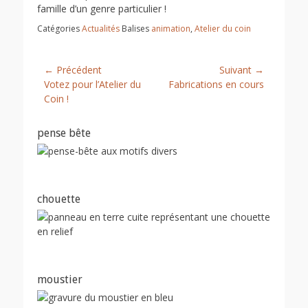
famille d’un genre particulier !
Catégories
Actualités
Balises
animation
,
Atelier du coin
Navigation
← Précédent
Suivant →
Article
Article
Votez pour l’Atelier du
Fabrications en cours
de
précédent :
suivant :
Coin !
l’article
pense bête
chouette
moustier