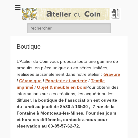
Atelier du coin
un atelier chantier d'insertion de l'association Arc en ciel
Rechercher :
Boutique
L’Atelier du Coin vous propose toute une gamme de
produits, en pièce unique ou en séries limitées,
réalisées artisanalement dans notre atelier :
Gravure
/
Céramique
/
Papeterie et carterie
/
Textile
imprimé
/
Objet & meuble en bois
Pour obtenir des
informations sur ces créations, les acquérir ou les
diffuser,
la boutique de l’association est ouverte
du lundi au jeudi de 8h30 à 16h30 , 7 rue de la
Fontaine à Montceau-les-Mines.
Pour des jours
et horaires différents, contactez-nous pour
réservation au 03-85-57-62-72.