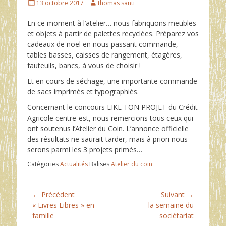
Posted
Author
13 octobre 2017
thomas santi
on
En ce moment à l’atelier… nous fabriquons meubles
et objets à partir de palettes recyclées. Préparez vos
cadeaux de noël en nous passant commande,
tables basses, caisses de rangement, étagères,
fauteuils, bancs, à vous de choisir !
Et en cours de séchage, une importante commande
de sacs imprimés et typographiés.
Concernant le concours LIKE TON PROJET du Crédit
Agricole centre-est, nous remercions tous ceux qui
ont soutenus l’Atelier du Coin. L’annonce officielle
des résultats ne saurait tarder, mais à priori nous
serons parmi les 3 projets primés…
Catégories
Actualités
Balises
Atelier du coin
Navigation
← Précédent
Suivant →
Article
Article
« Livres Libres » en
la semaine du
de
précédent :
suivant :
famille
sociétariat
l’article