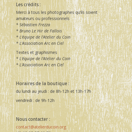
Les crédits :
Merci à tous les photographes qu’ils soient
amateurs ou professionnels
* Sébastien Frezza
* Bruno Le Hir de Fallois
* L’équipe de l’Atelier du Coin
* L’Association Arc en Ciel
Textes et graphismes
* L’équipe de l’Atelier du Coin
* L’Association Arc en Ciel
Horaires de la boutique :
du lundi au jeudi : de 8h-12h et 13h-17h
vendredi : de 9h-12h
Nous contacter :
contact@atelierducoin.org