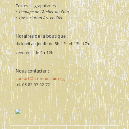
Textes et graphismes
* L’équipe de l’Atelier du Coin
* L’Association Arc en Ciel
Horaires de la boutique :
du lundi au jeudi : de 8h-12h et 13h-17h
vendredi : de 9h-12h
Nous contacter :
contact@atelierducoin.org
tél. 03 85 57 62 72