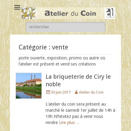
Atelier du coin
un atelier chantier d'insertion de l'association Arc en ciel
Rechercher :
Catégorie :
vente
porte ouverte, exposition, promo ou autre où
l’atelier est présent et vend ses créations
La briqueterie de Ciry le
noble
Posted
Author
30 juin 2017
Atelier du Coin
on
L’atelier du coin sera présent au
marché le samedi 1er juillet de 14h à
19h N’hésitez pas à venir nous
rendre
Lire plus …