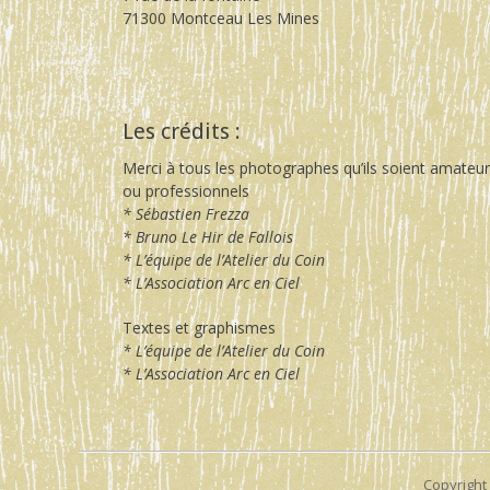
71300 Montceau Les Mines
Les crédits :
Merci à tous les photographes qu’ils soient amateu
ou professionnels
* Sébastien Frezza
* Bruno Le Hir de Fallois
* L’équipe de l’Atelier du Coin
* L’Association Arc en Ciel
Textes et graphismes
* L’équipe de l’Atelier du Coin
* L’Association Arc en Ciel
Copyright