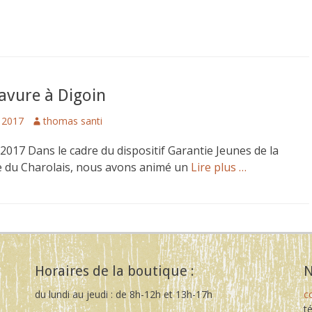
ravure à Digoin
Author
 2017
thomas santi
 2017 Dans le cadre du dispositif Garantie Jeunes de la
e du Charolais, nous avons animé un
Lire plus …
Horaires de la boutique :
N
du lundi au jeudi : de 8h-12h et 13h-17h
c
t