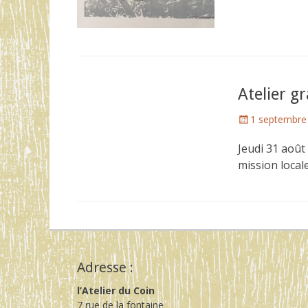
Atelier g
Posted
1 septembre
on
Jeudi 31 août
mission local
Adresse :
l’Atelier du Coin
7 rue de la fontaine