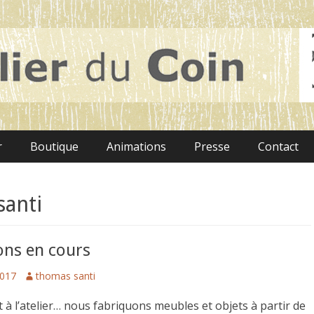
 ciel
r
Boutique
Animations
Presse
Contact
santi
ons en cours
Author
2017
thomas santi
à l’atelier… nous fabriquons meubles et objets à partir de