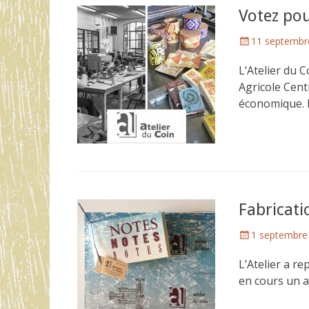
Votez pour
Posted
11 septembr
on
L’Atelier du 
Agricole Centr
économique.
Fabricati
Posted
1 septembre
on
L’Atelier a re
en cours un a