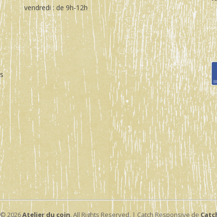
vendredi : de 9h-12h
rs
 © 2026
Atelier du coin
. All Rights Reserved. | Catch Responsive de
Catc