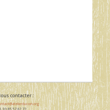
ous contacter :
ontact@atelierducoin.org
él. 03 85 57 62 72